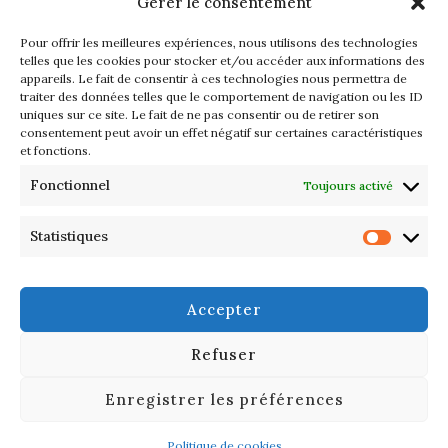
Gérer le consentement
Pour offrir les meilleures expériences, nous utilisons des technologies
telles que les cookies pour stocker et/ou accéder aux informations des
appareils. Le fait de consentir à ces technologies nous permettra de
traiter des données telles que le comportement de navigation ou les ID
uniques sur ce site. Le fait de ne pas consentir ou de retirer son
consentement peut avoir un effet négatif sur certaines caractéristiques
et fonctions.
Fonctionnel
Toujours activé
Statistiques
© 2025 DANDYSCOPE – ALL RIGHTS RESERVED | TOUS DROITS
RÉSERVÉS .
SERVICES
Accepter
CONTACT
Refuser
LÉGAL
Enregistrer les préférences
Our site uses cookies. Learn more about our use of cookies:
Cookie
Policy
Politique de cookies