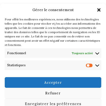
Gérer le consentement
Pour offrir les meilleures expériences, nous utilisons des technologies
telles que les cookies pour stocker et/ou accéder aux informations des
appareils. Le fait de consentir à ces technologies nous permettra de
traiter des données telles que le comportement de navigation ou les ID
uniques sur ce site. Le fait de ne pas consentir ou de retirer son
consentement peut avoir un effet négatif sur certaines caractéristiques
et fonctions.
Fonctionnel
Toujours activé
Statistiques
© 2025 DANDYSCOPE – ALL RIGHTS RESERVED | TOUS DROITS
RÉSERVÉS .
SERVICES
Accepter
CONTACT
Refuser
LÉGAL
Enregistrer les préférences