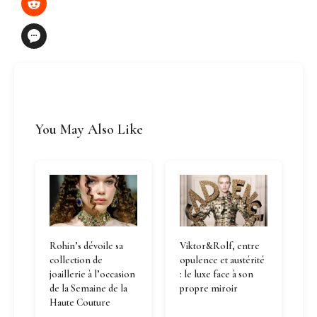
You May Also Like
Rohin’s dévoile sa
Viktor&Rolf, entre
collection de
opulence et austérité
joaillerie à l’occasion
: le luxe face à son
de la Semaine de la
propre miroir
Haute Couture