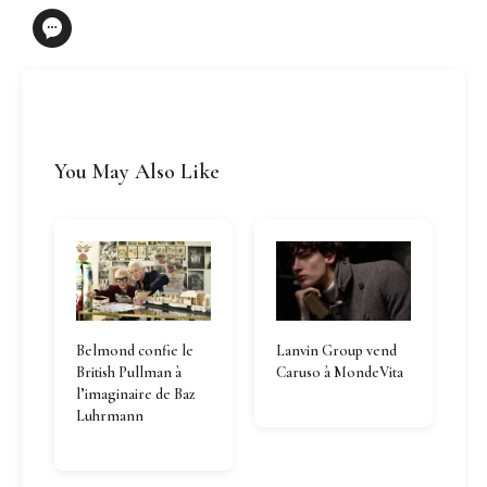
You May Also Like
Belmond confie le
Lanvin Group vend
British Pullman à
Caruso à MondeVita
l’imaginaire de Baz
Luhrmann