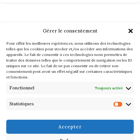
Gérer le consentement
Pour offrir les meilleures expériences, nous utilisons des technologies
telles que les cookies pour stocker et/ou accéder aux informations des
appareils. Le fait de consentir à ces technologies nous permettra de
traiter des données telles que le comportement de navigation ou les ID
uniques sur ce site. Le fait de ne pas consentir ou de retirer son
consentement peut avoir un effet négatif sur certaines caractéristiques
et fonctions.
Fonctionnel
Toujours activé
Statistiques
© 2025 DANDYSCOPE – ALL RIGHTS RESERVED | TOUS DROITS
RÉSERVÉS .
SERVICES
Accepter
CONTACT