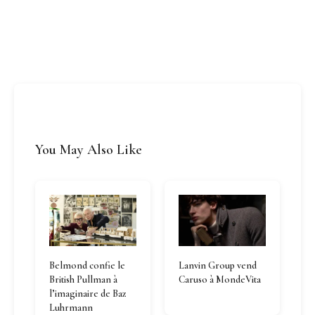
You May Also Like
Belmond confie le
Lanvin Group vend
British Pullman à
Caruso à MondeVita
l’imaginaire de Baz
Luhrmann