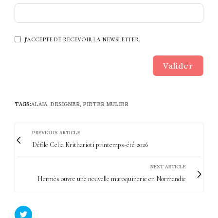
J'ACCEPTE DE RECEVOIR LA NEWSLETTER.
Valider
TAGS:
ALAIA
,
DESIGNER
,
PIETER MULIER
PREVIOUS ARTICLE
Défilé Celia Kritharioti printemps-été 2026
NEXT ARTICLE
Hermès ouvre une nouvelle maroquinerie en Normandie