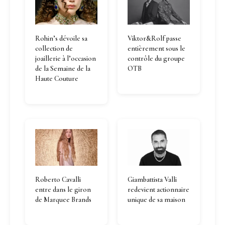
Rohin’s dévoile sa
Viktor&Rolf passe
collection de
entièrement sous le
joaillerie à l’occasion
contrôle du groupe
de la Semaine de la
OTB
Haute Couture
Roberto Cavalli
Giambattista Valli
entre dans le giron
redevient actionnaire
de Marquee Brands
unique de sa maison