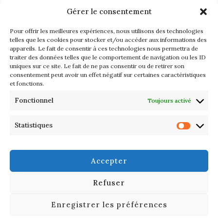
Gérer le consentement
Pour offrir les meilleures expériences, nous utilisons des technologies
telles que les cookies pour stocker et/ou accéder aux informations des
appareils. Le fait de consentir à ces technologies nous permettra de
traiter des données telles que le comportement de navigation ou les ID
uniques sur ce site. Le fait de ne pas consentir ou de retirer son
consentement peut avoir un effet négatif sur certaines caractéristiques
et fonctions.
Fonctionnel
Toujours activé
Statistiques
© 2025 DANDYSCOPE – ALL RIGHTS RESERVED | TOUS DROITS
RÉSERVÉS .
SERVICES
Accepter
CONTACT
Refuser
LÉGAL
Enregistrer les préférences
Our site uses cookies. Learn more about our use of cookies:
Cookie
Policy