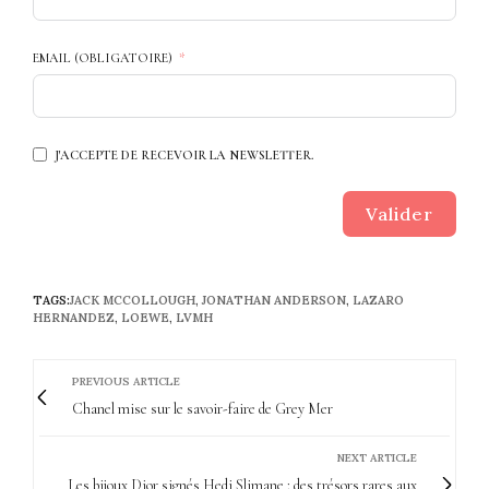
EMAIL (OBLIGATOIRE)
J'ACCEPTE DE RECEVOIR LA NEWSLETTER.
Valider
TAGS:
JACK MCCOLLOUGH
,
JONATHAN ANDERSON
,
LAZARO
HERNANDEZ
,
LOEWE
,
LVMH
PREVIOUS ARTICLE
Chanel mise sur le savoir-faire de Grey Mer
NEXT ARTICLE
Les bijoux Dior signés Hedi Slimane : des trésors rares aux